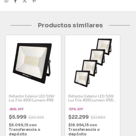
Productos similares
Reflector Exterior LED 50W
Reflector Exterior LED 50W
Luz Fría 4000 Lumens IP65
Luz Fría 4000 Lumens IP65
Pack x 4
-
80
%
OFF
-
57
%
OFF
$5.999
$22.299
$29.999
$51.869
$5.099,15
con
$18.954,15
con
Transferencia o
Transferencia o
depósito
depósito