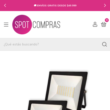
🚚 ENVÍOS GRATIS DESDE $49.999
0