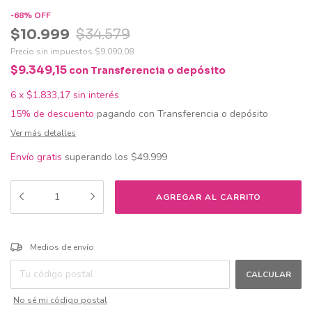
-
68
%
OFF
$10.999
$34.579
Precio sin impuestos
$9.090,08
$9.349,15
con
Transferencia o depósito
6
x
$1.833,17
sin interés
15% de descuento
pagando con Transferencia o depósito
Ver más detalles
Envío gratis
superando los
$49.999
CAMBIAR CP
Entregas para el CP:
Medios de envío
CALCULAR
No sé mi código postal