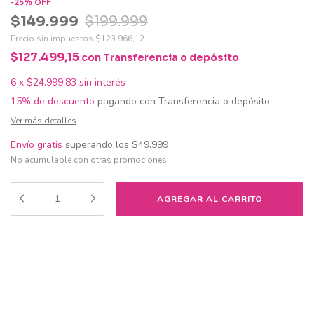
-
25
%
OFF
$149.999
$199.999
Precio sin impuestos
$123.966,12
$127.499,15
con
Transferencia o depósito
6
x
$24.999,83
sin interés
15% de descuento
pagando con Transferencia o depósito
Ver más detalles
Envío gratis
superando los
$49.999
No acumulable con otras promociones
Medios de envío
CAMBIAR CP
Entregas para el CP:
CALCULAR