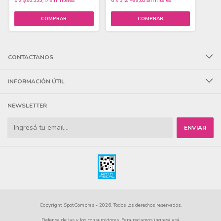
6
x
$28.333,17
sin interés
6
x
$12.499,83
sin interés
CONTACTANOS
INFORMACIÓN ÚTIL
NEWSLETTER
Copyright SpotCompras - 2026. Todos los derechos reservados.
Defensa de las y los consumidores. Para reclamos
ingresá acá.