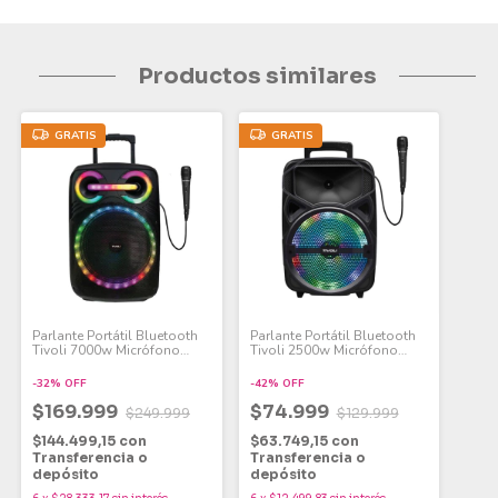
Productos similares
GRATIS
GRATIS
Parlante Portátil Bluetooth
Parlante Portátil Bluetooth
Tivoli 7000w Micrófono
Tivoli 2500w Micrófono
Radio FM
Radio FM
-
32
%
OFF
-
42
%
OFF
$169.999
$74.999
$249.999
$129.999
$144.499,15
con
$63.749,15
con
Transferencia o
Transferencia o
depósito
depósito