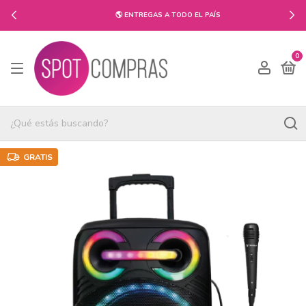
🌎 ENTREGAS A TODO EL PAÍS
0
GRATIS