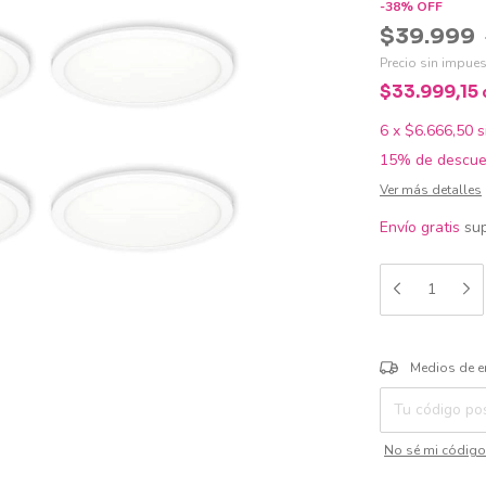
-
38
%
OFF
$39.999
Precio sin impue
$33.999,15
6
x
$6.666,50
s
15% de descue
Ver más detalles
Envío gratis
su
Entregas para el 
Medios de e
No sé mi código