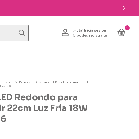
0
¡Hola!
Iniciá sesión
O podés registrarte
uminación
>
Paneles LED
>
Panel LED Redondo para Embutir
ack x 6
LED Redondo para
r 22cm Luz Fría 18W
 6
6