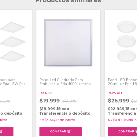
Productos similares
rado para
Panel Led Cuadrado Para
Panel LED Redon
z Fría 18W Pack
Embutir Luz Fría 4000 Lumens
20cm Luz Fría 18
40w
-
56
%
OFF
-
53
%
OFF
$19.999
$26.999
0.579
$44.979
$5
n
$16.999,15
con
$22.949,15
co
 o depósito
Transferencia o depósito
Transferencia
nterés
6
x
$3.333,17
sin interés
6
x
$4.499,83
sin in