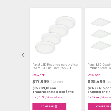
rado para
Panel LED Redondo para Aplicar
Panel LED Cuad
z Fría 24W Pack
20cm Luz Fría 18W Pack x 4
Embutir 22cm Lu
x 6
-
58
%
OFF
-
53
%
OFF
$17.999
$28.499
7.069
$43.289
$6
n
$15.299,15
con
$24.224,15
co
 o depósito
Transferencia o depósito
Transferencia
interés
6
x
$2.999,83
sin interés
6
x
$4.749,83
sin i