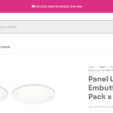
🚚 ENVÍOS GRATIS DESDE $49.999
BOMBA!
Inicio
>
Hogar
>
Il
22cm Luz Fría 18W P
Panel 
Embuti
Pack x
SKU:
PR-E18F-ES-X