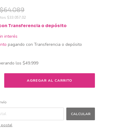
$64.089
stos
$33.057,02
con
Transferencia o depósito
in interés
nto
pagando con Transferencia o depósito
perando los
$49.999
CAMBIAR CP
CP:
nvío
CALCULAR
 postal