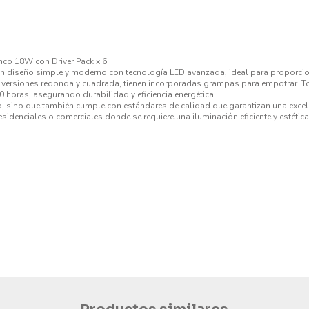
co 18W con Driver Pack x 6
 un diseño simple y moderno con tecnología LED avanzada, ideal para proporci
n versiones redonda y cuadrada, tienen incorporadas grampas para empotrar. T
 horas, asegurando durabilidad y eficiencia energética.
co, sino que también cumple con estándares de calidad que garantizan una exce
residenciales o comerciales donde se requiere una iluminación eficiente y estéti