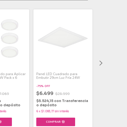
do para Aplicar
Panel LED Cuadrado para
Panel LED Cuadr
W Pack x 6
Embutir 29cm Luz Fría 24W
Embutir 29cm Lu
x 2
-
75
%
OFF
-
67
%
OFF
$6.499
7.069
$25.999
$12.499
$38
n
$5.524,15
con
Transferencia
$10.624,15
con
 o depósito
o depósito
Transferencia
terés
6
x
$1.083,17
sin interés
6
x
$2.083,17
sin in