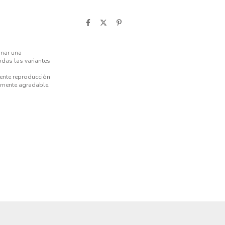
onar una
odas las variantes
lente reproducción
camente agradable.