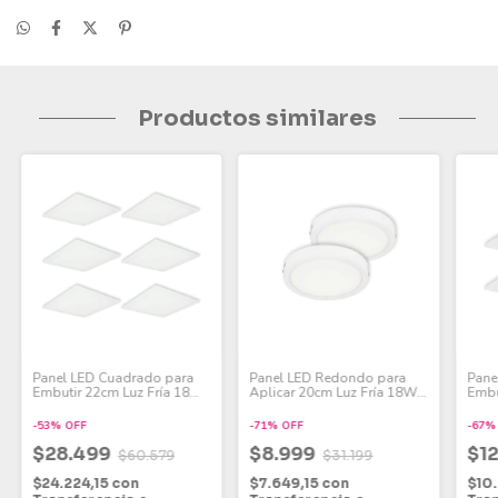
Productos similares
Panel LED Cuadrado para
Panel LED Redondo para
Pane
Embutir 22cm Luz Fría 18W
Aplicar 20cm Luz Fría 18W
Embu
Pack x 6
Pack x 2
Pack
-
53
%
OFF
-
71
%
OFF
-
67
$28.499
$8.999
$1
$60.579
$31.199
$24.224,15
con
$7.649,15
con
$10