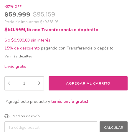
-
37
%
OFF
$59.999
$95.159
Precio sin impuestos
$49.585,95
$50.999,15
con
Transferencia o depósito
6
x
$9.999,83
sin interés
15% de descuento
pagando con Transferencia o depósito
Ver más detalles
Envío gratis
¡Agregá este producto y
tenés envío gratis!
CAMBIAR CP
Entregas para el CP:
Medios de envío
CALCULAR