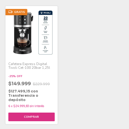
GRATIS
Cafetera Express Digital
Tivoli Cet-100 20bar 1,25l
-
35
%
OFF
$149.999
$229.999
$127.499,15
con
Transferencia o
depósito
6
x
$24.999,83
sin interés