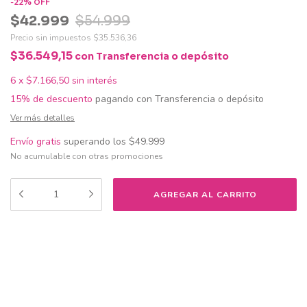
-
22
%
OFF
$42.999
$54.999
Precio sin impuestos
$35.536,36
$36.549,15
con
Transferencia o depósito
6
x
$7.166,50
sin interés
15% de descuento
pagando con Transferencia o depósito
Ver más detalles
Envío gratis
superando los
$49.999
No acumulable con otras promociones
Medios de envío
CAMBIAR CP
Entregas para el CP:
CALCULAR