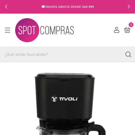
🚚 ENVÍOS GRATIS DESDE $49.999
0