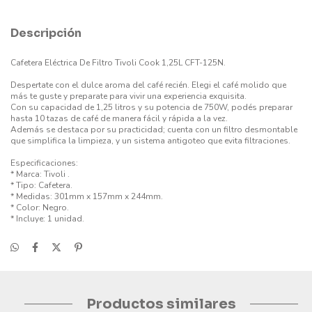
Descripción
Cafetera Eléctrica De Filtro Tivoli Cook 1,25L CFT-125N.
Despertate con el dulce aroma del café recién. Elegi el café molido que
más te guste y preparate para vivir una experiencia exquisita.
Con su capacidad de 1,25 litros y su potencia de 750W, podés preparar
hasta 10 tazas de café de manera fácil y rápida a la vez.
Además se destaca por su practicidad; cuenta con un filtro desmontable
que simplifica la limpieza, y un sistema antigoteo que evita filtraciones.
Especificaciones:
* Marca: Tivoli .
* Tipo: Cafetera.
* Medidas: 301mm x 157mm x 244mm.
* Color: Negro.
* Incluye: 1 unidad.
Productos similares