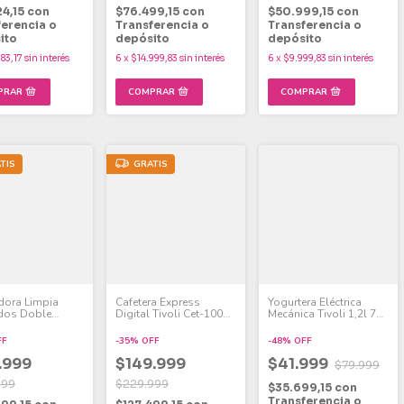
24,15
con
$76.499,15
con
$50.999,15
con
ferencia o
Transferencia o
Transferencia o
ito
depósito
depósito
83,17
sin interés
6
x
$14.999,83
sin interés
6
x
$9.999,83
sin interés
TIS
GRATIS
dora Limpia
Cafetera Express
Yogurtera Eléctrica
dos Doble
Digital Tivoli Cet-100
Mecánica Tivoli 1,2l 7
 Tivoli 500w
20bar 1,25l
Frascos De 180ml
ascotas
FF
-
35
%
OFF
-
48
%
OFF
.999
$149.999
$41.999
$79.999
999
$229.999
$35.699,15
con
Transferencia o