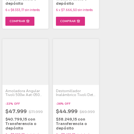
depósito
depósito
6
x
$8.333,17
sin interés
6
x
$7.666,50
sin interés
Amoladora Angular
Destornillador
Tivoli 500w Aat-050
Inalámbrico Tivoli Det-
Azul
004
-
33
%
OFF
-
36
%
OFF
$47.999
$44.999
$71.999
$69.999
$40.799,15
con
$38.249,15
con
Transferencia o
Transferencia o
depósito
depósito