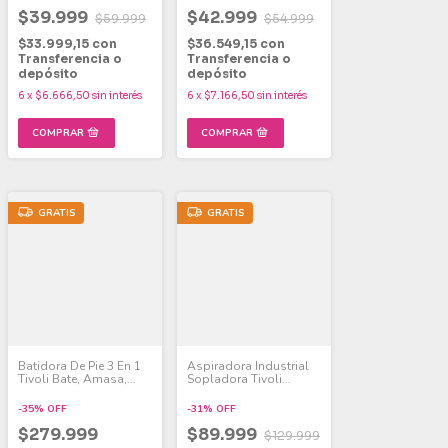
$39.999
$42.999
$59.999
$54.999
$33.999,15
con
$36.549,15
con
Transferencia o
Transferencia o
depósito
depósito
6
x
$6.666,50
sin interés
6
x
$7.166,50
sin interés
GRATIS
GRATIS
Batidora De Pie 3 En 1
Aspiradora Industrial
Tivoli Bate, Amasa,
Sopladora Tivoli
Pica Y Licúa
Solido/liquido 1200w
-
35
%
OFF
-
31
%
OFF
$279.999
$89.999
$129.999