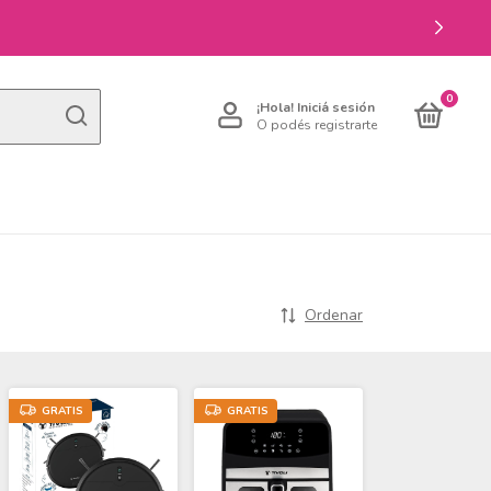
0
¡Hola!
Iniciá sesión
O podés registrarte
Ordenar
GRATIS
GRATIS