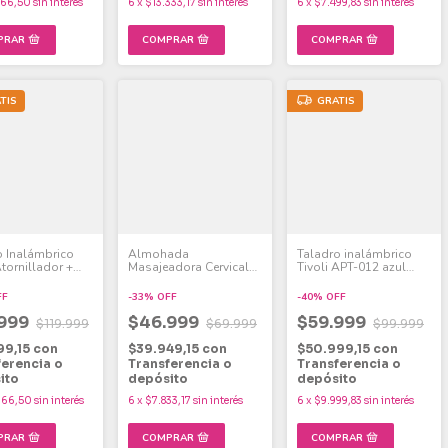
666,50
sin interés
6
x
$13.333,17
sin interés
6
x
$7.499,83
sin interés
TIS
GRATIS
o Inalámbrico
Almohada
Taladro inalámbrico
Atornillador +
Masajeadora Cervical
Tivoli APT-012 azul
n Con Mechas
Tivoli Función Calor
50/60Hz
Negro
FF
-
33
%
OFF
-
40
%
OFF
.999
$46.999
$59.999
$119.999
$69.999
$99.999
99,15
con
$39.949,15
con
$50.999,15
con
ferencia o
Transferencia o
Transferencia o
ito
depósito
depósito
666,50
sin interés
6
x
$7.833,17
sin interés
6
x
$9.999,83
sin interés