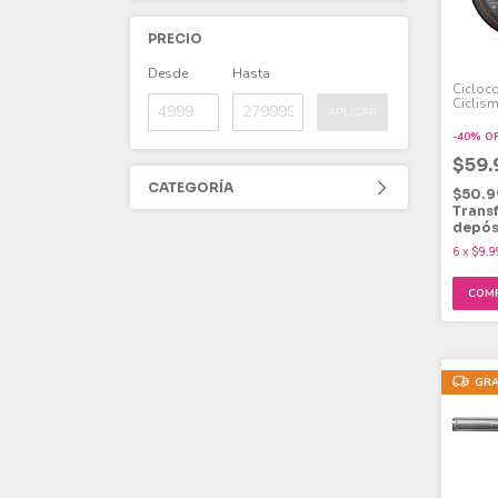
PRECIO
Desde
Hasta
Cicloc
Ciclism
APLICAR
Ant+ / 
CYCPL
-
40
%
O
$59
CATEGORÍA
$50.9
Trans
depós
6
x
$9.9
GRA