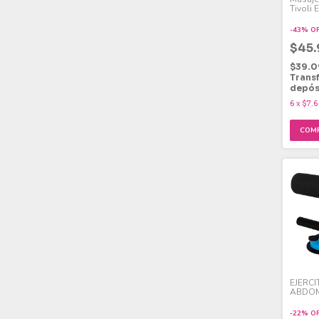
Tivoli E
Nodos
-
43
%
O
$45
$39.0
Trans
depós
6
x
$7.6
EJERC
ABDOM
SUZUKI
-
22
%
O