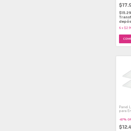
$17.
$15.2
Trans
depós
6
x
$2.9
Panel 
para E
Fría 24
-
67
%
O
$12.