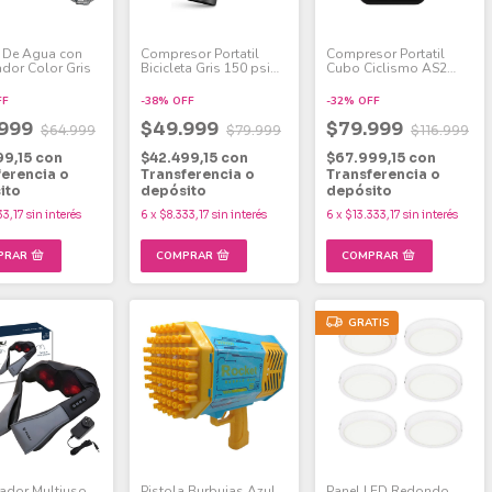
a De Agua con
Compresor Portatil
Compresor Portatil
ador Color Gris
Bicicleta Gris 150 psi
Cubo Ciclismo AS2
A8 CYCPLUS
CYCPLUS
FF
-
38
%
OFF
-
32
%
OFF
.999
$49.999
$79.999
$64.999
$79.999
$116.999
99,15
con
$42.499,15
con
$67.999,15
con
ferencia o
Transferencia o
Transferencia o
ito
depósito
depósito
33,17
sin interés
6
x
$8.333,17
sin interés
6
x
$13.333,17
sin interés
GRATIS
ador Multiuso
Pistola Burbujas Azul
Panel LED Redondo