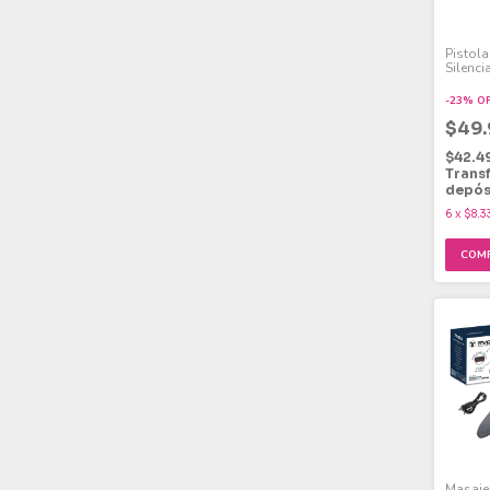
Pistol
Silenci
-
23
%
O
$49
$42.4
Trans
depós
6
x
$8.3
Masaje