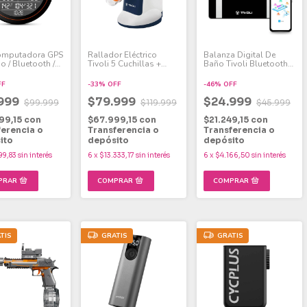
omputadora GPS
Rallador Eléctrico
Balanza Digital De
o / Bluetooth /
Tivoli 5 Cuchillas +
Baño Tivoli Bluetooth
2.5 inch / IPX6 M2
Empujador Alimentos
Sensor Temperatura
US
FF
-
33
%
OFF
-
46
%
OFF
.999
$79.999
$24.999
$99.999
$119.999
$45.999
99,15
con
$67.999,15
con
$21.249,15
con
ferencia o
Transferencia o
Transferencia o
ito
depósito
depósito
99,83
sin interés
6
x
$13.333,17
sin interés
6
x
$4.166,50
sin interés
TIS
GRATIS
GRATIS