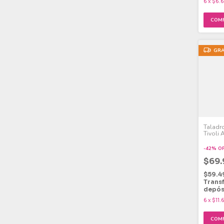
6
x
$6.
GRA
Taladr
Tivoli 
Maletí
-
42
%
O
$69
$59.4
Trans
depós
6
x
$11.