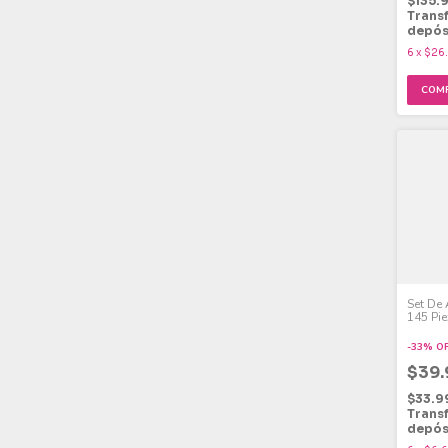
$135.
Trans
depós
6
x
$26
Set De 
145 Pie
Dibujo 
-
33
%
O
$39
$33.9
Trans
depós