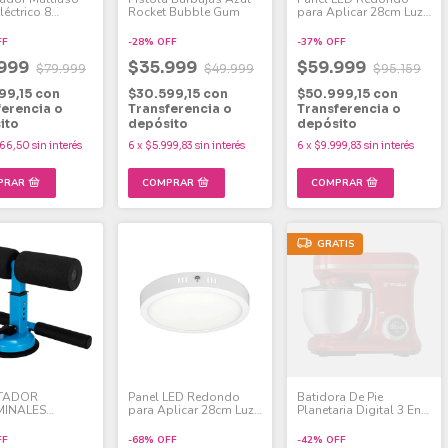
léctrico 8
Rocket Bubble Gum
para Aplicar 28cm Luz
 Negro
Fría 24W Pack x 6
FF
-
28
%
OFF
-
37
%
OFF
.999
$35.999
$59.999
$79.999
$49.999
$95.159
99,15
con
$30.599,15
con
$50.999,15
con
ferencia o
Transferencia o
Transferencia o
ito
depósito
depósito
66,50
sin interés
6
x
$5.999,83
sin interés
6
x
$9.999,83
sin interés
GRATIS
ITADOR
Panel LED Redondo
Batidora De Pie
INALES
para Aplicar 28cm Luz
Planetaria Digital 3 En 1
TIME ABS-250
Fría 24W
Tivoli 5,2l 1200w
FF
-
68
%
OFF
-
42
%
OFF