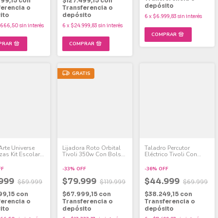
999,15
con
$127.499,15
con
depósito
ferencia o
Transferencia o
ito
depósito
6
x
$6.999,83
sin interés
.666,50
sin interés
6
x
$24.999,83
sin interés
GRATIS
Arte Universe
Lijadora Roto Orbital
Taladro Percutor
zas Kit Escolar
Tivoli 350w Con Bolsa
Eléctrico Tivoli Con
Arte
Lrt-035 Azul
Tope De Profundidad
500w
FF
-
33
%
OFF
-
36
%
OFF
.999
$79.999
$44.999
$59.999
$119.999
$69.999
99,15
con
$67.999,15
con
$38.249,15
con
ferencia o
Transferencia o
Transferencia o
ito
depósito
depósito