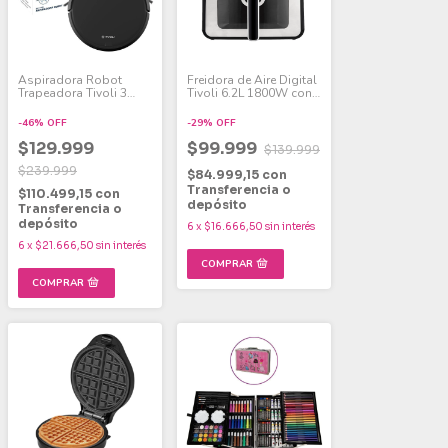
Aspiradora Robot
Freidora de Aire Digital
Trapeadora Tivoli 3
Tivoli 6.2L 1800W con
Modos De Limpieza -
Panel Touch y 8
Negro
Programas de Cocción
-
46
%
OFF
-
29
%
OFF
$129.999
$99.999
$139.999
$239.999
$84.999,15
con
Transferencia o
$110.499,15
con
depósito
Transferencia o
depósito
6
x
$16.666,50
sin interés
6
x
$21.666,50
sin interés