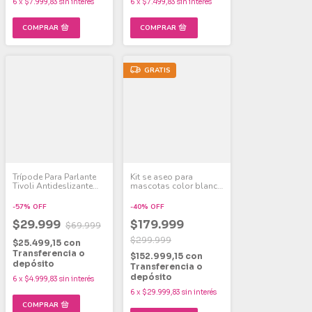
6
x
$7.999,83
sin interés
6
x
$7.499,83
sin interés
GRATIS
Trípode Para Parlante
Kit se aseo para
Tivoli Antideslizante
mascotas color blanca
Regulable Negro
TIVOLI AMT-101
-
57
%
OFF
-
40
%
OFF
$29.999
$179.999
$69.999
$299.999
$25.499,15
con
Transferencia o
$152.999,15
con
depósito
Transferencia o
depósito
6
x
$4.999,83
sin interés
6
x
$29.999,83
sin interés