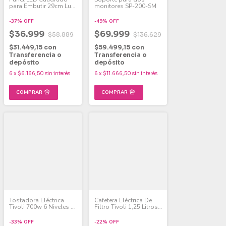
para Embutir 29cm Luz
monitores SP-200-SM
Fría 24W Pack x 6
-
37
%
OFF
-
49
%
OFF
$36.999
$69.999
$58.889
$136.629
$31.449,15
con
$59.499,15
con
Transferencia o
Transferencia o
depósito
depósito
6
x
$6.166,50
sin interés
6
x
$11.666,50
sin interés
Tostadora Eléctrica
Cafetera Eléctrica De
Tivoli 700w 6 Niveles -
Filtro Tivoli 1,25 Litros
Doble Ranura
750w Luz Led
-
33
%
OFF
-
22
%
OFF