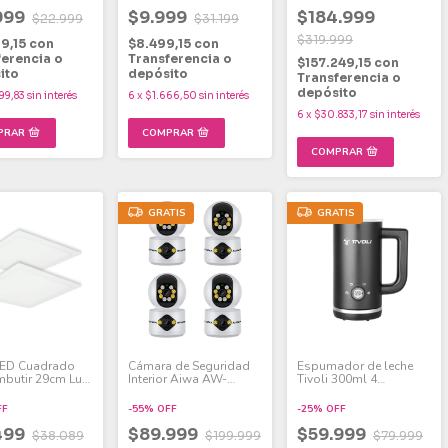
999
$9.999
$184.999
$22.999
$31.199
$319.999
99,15
con
$8.499,15
con
ferencia o
Transferencia o
$157.249,15
con
ito
depósito
Transferencia o
depósito
99,83
sin interés
6
x
$1.666,50
sin interés
6
x
$30.833,17
sin interés
GRATIS
GRATIS
LED Cuadrado
Cámara de Seguridad
Espumador de leche
mbutir 29cm Luz
Interior Aiwa AW-
Tivoli 300ml 4
W Pack x 2
CAM200IN Pack x 4
funciones 500w
antiadherente color
FF
-
55
%
OFF
-
25
%
OFF
negro
499
$89.999
$59.999
$38.089
$199.999
$79.999