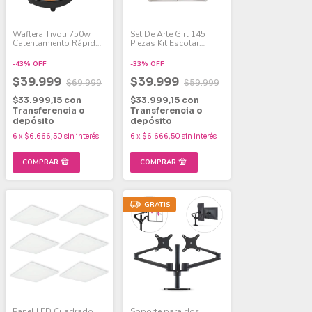
Waflera Tivoli 750w
Set De Arte Girl 145
Calentamiento Rápido
Piezas Kit Escolar
- Antiadherente
Dibujo Arte
-
43
%
OFF
-
33
%
OFF
$39.999
$39.999
$69.999
$59.999
$33.999,15
con
$33.999,15
con
Transferencia o
Transferencia o
depósito
depósito
6
x
$6.666,50
sin interés
6
x
$6.666,50
sin interés
GRATIS
Panel LED Cuadrado
Soporte para dos