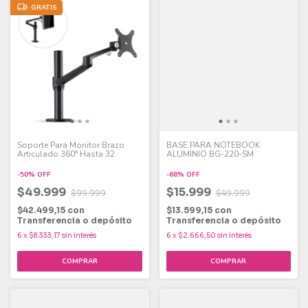
GRATIS
Soporte Para Monitor Brazo
BASE PARA NOTEBOOK
Articulado 360° Hasta 32
ALUMINIO BG-220-SM
-
50
%
OFF
-
68
%
OFF
$49.999
$15.999
$99.999
$49.999
$42.499,15
con
$13.599,15
con
Transferencia o depósito
Transferencia o depósito
6
x
$8.333,17
sin interés
6
x
$2.666,50
sin interés