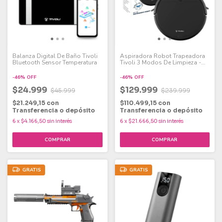
Balanza Digital De Baño Tivoli
Aspiradora Robot Trapeadora
Bluetooth Sensor Temperatura
Tivoli 3 Modos De Limpieza -
Negro
-
46
%
OFF
-
46
%
OFF
$24.999
$129.999
$45.999
$239.999
$21.249,15
con
$110.499,15
con
Transferencia o depósito
Transferencia o depósito
6
x
$4.166,50
sin interés
6
x
$21.666,50
sin interés
GRATIS
GRATIS