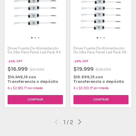
Driver Fuente De Alimentación
Driver Fuente De Alimentación
De 18w Para Panel Led Pack X4
De 18w Para Panel Led Pack X6
-
21
%
OFF
-
29
%
OFF
$16.999
$19.999
$21.399
$28.299
$14.449,15
con
$16.999,15
con
Transferencia o depósito
Transferencia o depósito
6
x
$2.833,17
sin interés
6
x
$3.333,17
sin interés
1
/
2