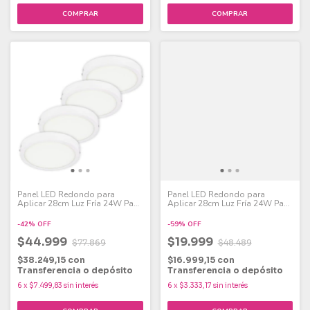
Panel LED Redondo para
Panel LED Redondo para
Aplicar 28cm Luz Fría 24W Pack
Aplicar 28cm Luz Fría 24W Pack
x 4
x 2
-
42
%
OFF
-
59
%
OFF
$44.999
$19.999
$77.869
$48.489
$38.249,15
con
$16.999,15
con
Transferencia o depósito
Transferencia o depósito
6
x
$7.499,83
sin interés
6
x
$3.333,17
sin interés