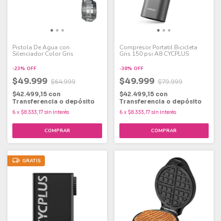
Pistola De Agua con
Compresor Portatil Bicicleta
Silenciador Color Gris
Gris 150 psi A8 CYCPLUS
-
23
%
OFF
-
38
%
OFF
$49.999
$49.999
$64.999
$79.999
$42.499,15
con
$42.499,15
con
Transferencia o depósito
Transferencia o depósito
6
x
$8.333,17
sin interés
6
x
$8.333,17
sin interés
GRATIS