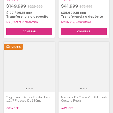
$149.999
$41.999
$229.999
$79.999
$127.499,15
con
$35.699,15
con
Transferencia o depósito
Transferencia o depósito
6
x
$24.999,83
sin interés
6
x
$6.999,83
sin interés
GRATIS
Yogurtera Eléctrica Digital Tivoli
Maquina De Coser Portátil Tivoli
1,2l 7 Frascos De 180ml
Costura Recta
-
50
%
OFF
-
43
%
OFF