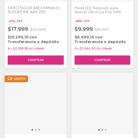
EJERCITADOR ABDOMINALES
Panel LED Redondo para
SUZUKITIME ABS-250
Aplicar 28cm Luz Fría 24W
-
22
%
OFF
-
68
%
OFF
$17.999
$9.999
$22.999
$31.199
$15.299,15
con
$8.499,15
con
Transferencia o depósito
Transferencia o depósito
6
x
$2.999,83
sin interés
6
x
$1.666,50
sin interés
GRATIS