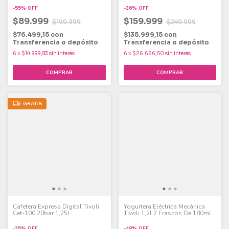
-
55
%
OFF
-
36
%
OFF
$89.999
$159.999
$199.999
$249.999
$76.499,15
con
$135.999,15
con
Transferencia o depósito
Transferencia o depósito
6
x
$14.999,83
sin interés
6
x
$26.666,50
sin interés
GRATIS
Cafetera Express Digital Tivoli
Yogurtera Eléctrica Mecánica
Cet-100 20bar 1,25l
Tivoli 1,2l 7 Frascos De 180ml
-
35
%
OFF
-
48
%
OFF