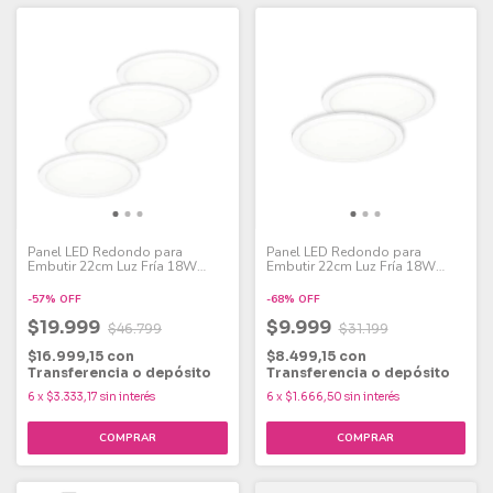
Panel LED Redondo para
Panel LED Redondo para
Embutir 22cm Luz Fría 18W
Embutir 22cm Luz Fría 18W
Pack x 4
Pack x 2
-
57
%
OFF
-
68
%
OFF
$19.999
$9.999
$46.799
$31.199
$16.999,15
con
$8.499,15
con
Transferencia o depósito
Transferencia o depósito
6
x
$3.333,17
sin interés
6
x
$1.666,50
sin interés