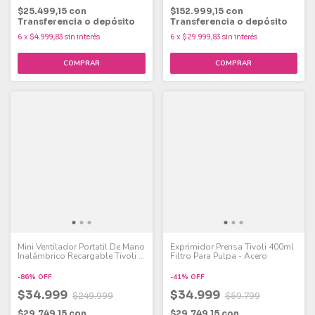
$25.499,15
con
$152.999,15
con
Transferencia o depósito
Transferencia o depósito
6
x
$4.999,83
sin interés
6
x
$29.999,83
sin interés
Mini Ventilador Portatil De Mano
Exprimidor Prensa Tivoli 400ml
Inalámbrico Recargable Tivoli 5
Filtro Para Pulpa - Acero
Velocidades Color Negro
40mm
-
86
%
OFF
-
41
%
OFF
$34.999
$34.999
$249.999
$59.799
$29.749,15
con
$29.749,15
con