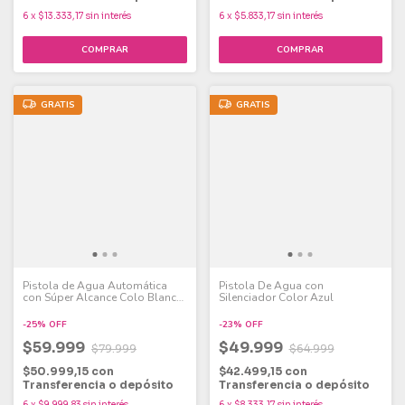
6
x
$13.333,17
sin interés
6
x
$5.833,17
sin interés
GRATIS
GRATIS
Pistola de Agua Automática
Pistola De Agua con
con Súper Alcance Colo Blanco
Silenciador Color Azul
y Gris
-
25
%
OFF
-
23
%
OFF
$59.999
$49.999
$79.999
$64.999
$50.999,15
con
$42.499,15
con
Transferencia o depósito
Transferencia o depósito
6
x
$9.999,83
sin interés
6
x
$8.333,17
sin interés