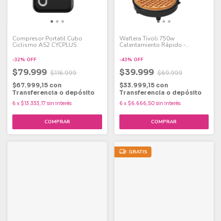
Compresor Portatil Cubo
Waflera Tivoli 750w
Ciclismo AS2 CYCPLUS
Calentamiento Rápido -
Antiadherente
-
32
%
OFF
-
43
%
OFF
$79.999
$39.999
$116.999
$69.999
$67.999,15
con
$33.999,15
con
Transferencia o depósito
Transferencia o depósito
6
x
$13.333,17
sin interés
6
x
$6.666,50
sin interés
GRATIS