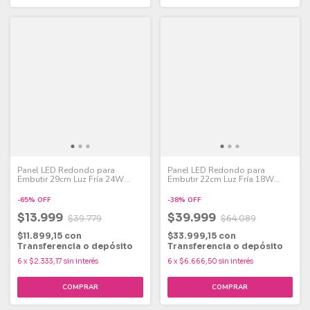
Panel LED Redondo para
Panel LED Redondo para
Embutir 29cm Luz Fría 24W
Embutir 22cm Luz Fría 18W
Pack x 2
Pack x 6
-
65
%
OFF
-
38
%
OFF
$13.999
$39.999
$39.779
$64.089
$11.899,15
con
$33.999,15
con
Transferencia o depósito
Transferencia o depósito
6
x
$2.333,17
sin interés
6
x
$6.666,50
sin interés