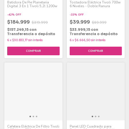
Batidora De Pie Planetaria
Tostadora Eléctrica Tivoli 700w
Digital 3 En 1 Tivoli 5,2l 1200w
6 Niveles - Doble Ranura
-
42
%
OFF
-
33
%
OFF
$184.999
$39.999
$319.999
$59.999
$157.249,15
con
$33.999,15
con
Transferencia o depósito
Transferencia o depósito
6
x
$30.833,17
sin interés
6
x
$6.666,50
sin interés
Cafetera Eléctrica De Filtro Tivoli
Panel LED Cuadrado para