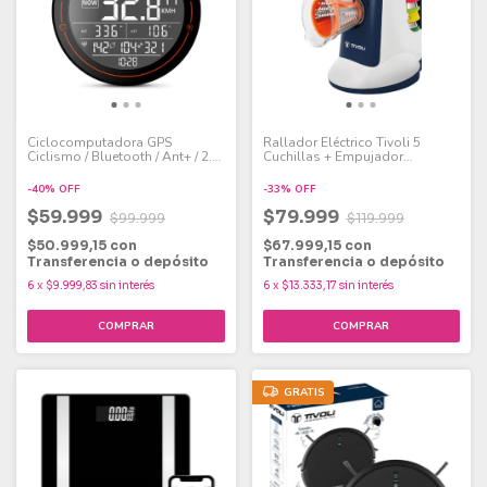
Ciclocomputadora GPS
Rallador Eléctrico Tivoli 5
Ciclismo / Bluetooth / Ant+ / 2.5
Cuchillas + Empujador
inch / IPX6 M2 CYCPLUS
Alimentos
-
40
%
OFF
-
33
%
OFF
$59.999
$79.999
$99.999
$119.999
$50.999,15
con
$67.999,15
con
Transferencia o depósito
Transferencia o depósito
6
x
$9.999,83
sin interés
6
x
$13.333,17
sin interés
GRATIS