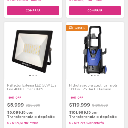
GRATIS
Reflector Exterior LED 50W Luz
Hidrolavadora Eléctrica Tivoli
Fría 4000 Lumens IP65
1600w 125 Bar De Presión
Protección Ipx5 Color
Azul/Negro
-
80
%
OFF
-
40
%
OFF
$5.999
$119.999
$29.999
$199.999
$5.099,15
con
$101.999,15
con
Transferencia o depósito
Transferencia o depósito
6
x
$999,83
sin interés
6
x
$19.999,83
sin interés