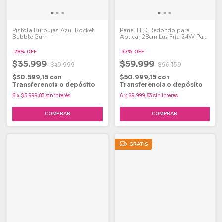
Pistola Burbujas Azul Rocket
Panel LED Redondo para
Bubble Gum
Aplicar 28cm Luz Fría 24W Pack
x 6
-
28
%
OFF
-
37
%
OFF
$35.999
$59.999
$49.999
$95.159
$30.599,15
con
$50.999,15
con
Transferencia o depósito
Transferencia o depósito
6
x
$5.999,83
sin interés
6
x
$9.999,83
sin interés
GRATIS