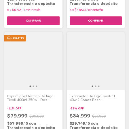
Transferencia o depósito
Transferencia o depósito
6
x
$5.833,17
sin interés
6
x
$5.833,17
sin interés
GRATIS
Exprimidor Eléctrico De Jugo
Exprimidor De Jugo Tivoli 1L
Tivoli 400ml 350w - Dos
40w 2 Conos Base
Tamaños
Antideslizante
-
11
%
OFF
-
33
%
OFF
$79.999
$34.999
$89.999
$51.999
$67.999,15
con
$29.749,15
con
Transferencia o depósito
Transferencia o depósito