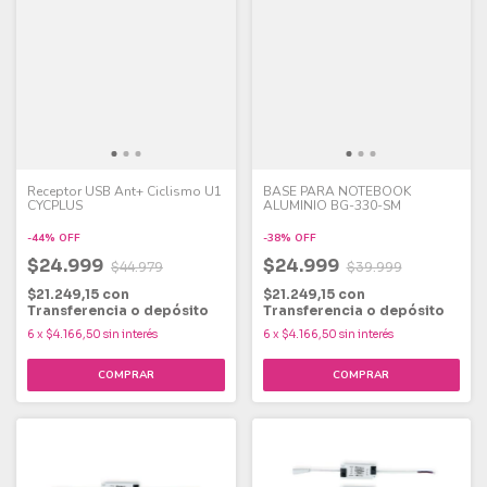
Receptor USB Ant+ Ciclismo U1
BASE PARA NOTEBOOK
CYCPLUS
ALUMINIO BG-330-SM
-
44
%
OFF
-
38
%
OFF
$24.999
$24.999
$44.979
$39.999
$21.249,15
con
$21.249,15
con
Transferencia o depósito
Transferencia o depósito
6
x
$4.166,50
sin interés
6
x
$4.166,50
sin interés