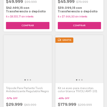
$49.999
$45.999
$99.999
$79.999
$42.499,15
con
$39.099,15
con
Transferencia o depósito
Transferencia o depósito
6
x
$8.333,17
sin interés
6
x
$7.666,50
sin interés
GRATIS
Trípode Para Parlante Tivoli
Kit se aseo para mascotas
Antideslizante Regulable Negro
color blanca TIVOLI AMT-101
-
57
%
OFF
-
40
%
OFF
$29.999
$179.999
$69.999
$299.999