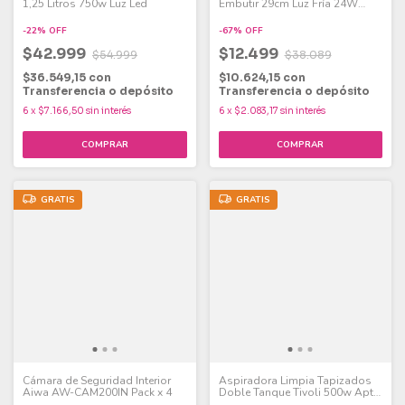
1,25 Litros 750w Luz Led
Embutir 29cm Luz Fría 24W
Pack x 2
-
22
%
OFF
-
67
%
OFF
$42.999
$12.499
$54.999
$38.089
$36.549,15
con
$10.624,15
con
Transferencia o depósito
Transferencia o depósito
6
x
$7.166,50
sin interés
6
x
$2.083,17
sin interés
GRATIS
GRATIS
Cámara de Seguridad Interior
Aspiradora Limpia Tapizados
Aiwa AW-CAM200IN Pack x 4
Doble Tanque Tivoli 500w Apto
Mascotas