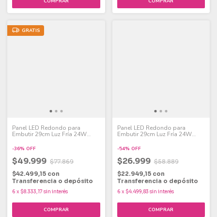
GRATIS
Panel LED Redondo para
Panel LED Redondo para
Embutir 29cm Luz Fría 24W
Embutir 29cm Luz Fría 24W
Pack x 6
Pack x 4
-
36
%
OFF
-
54
%
OFF
$49.999
$26.999
$77.869
$58.889
$42.499,15
con
$22.949,15
con
Transferencia o depósito
Transferencia o depósito
6
x
$8.333,17
sin interés
6
x
$4.499,83
sin interés