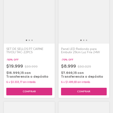
SET DE SELLOS P7 CARNE
Panel LED Redondo para
TIVOLI TAC-22PCS
Embutir 29cm Luz Fría 24W
-
50
%
OFF
-
70
%
OFF
$19.999
$8.999
$39.999
$30.029
$16.999,15
con
$7.649,15
con
Transferencia o depósito
Transferencia o depósito
6
x
$3.333,17
sin interés
6
x
$1.499,83
sin interés