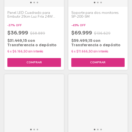
Panel LED Cuadrado para
Soporte para dos monitores
Embutir 29cm Luz Fría 24W
SP-200-SM
Pack x 6
-
37
%
OFF
-
49
%
OFF
$36.999
$69.999
$58.889
$136.629
$31.449,15
con
$59.499,15
con
Transferencia o depósito
Transferencia o depósito
6
x
$6.166,50
sin interés
6
x
$11.666,50
sin interés