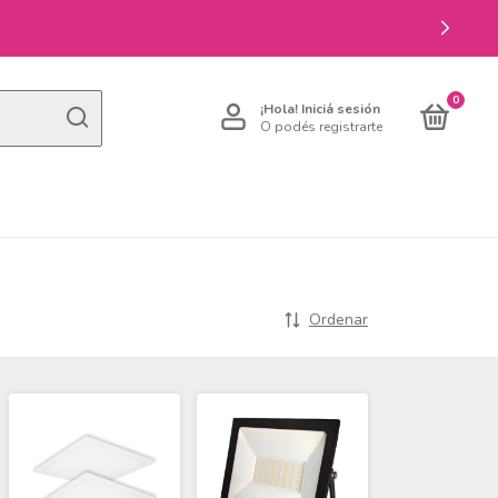
0
¡Hola!
Iniciá sesión
O podés registrarte
Ordenar