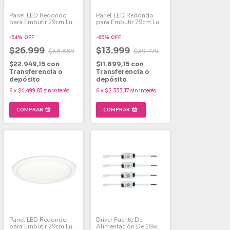
Panel LED Redondo
Panel LED Redondo
para Embutir 29cm Luz
para Embutir 29cm Luz
Fría 24W Pack x 4
Fría 24W Pack x 2
-
54
%
OFF
-
65
%
OFF
$26.999
$13.999
$58.889
$39.779
$22.949,15
con
$11.899,15
con
Transferencia o
Transferencia o
depósito
depósito
6
x
$4.499,83
sin interés
6
x
$2.333,17
sin interés
Panel LED Redondo
Driver Fuente De
para Embutir 29cm Luz
Alimentación De 18w