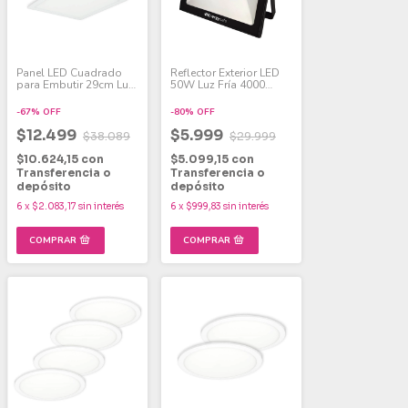
Panel LED Cuadrado
Reflector Exterior LED
para Embutir 29cm Luz
50W Luz Fría 4000
Fría 24W Pack x 2
Lumens IP65
-
67
%
OFF
-
80
%
OFF
$12.499
$5.999
$38.089
$29.999
$10.624,15
con
$5.099,15
con
Transferencia o
Transferencia o
depósito
depósito
6
x
$2.083,17
sin interés
6
x
$999,83
sin interés