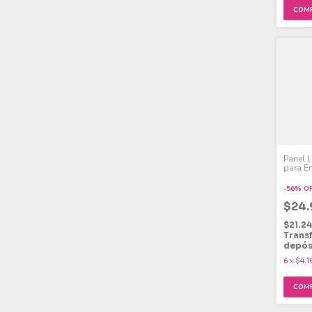
Panel 
para E
Fría 24
-
56
%
O
$24
$21.2
Trans
depós
6
x
$4.1