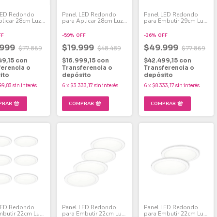
LED Redondo
Panel LED Redondo
Panel LED Redondo
plicar 28cm Luz
para Aplicar 28cm Luz
para Embutir 29cm Luz
W Pack x 4
Fría 24W Pack x 2
Fría 24W Pack x 6
FF
-
59
%
OFF
-
36
%
OFF
.999
$19.999
$49.999
$77.869
$48.489
$77.869
49,15
con
$16.999,15
con
$42.499,15
con
ferencia o
Transferencia o
Transferencia o
ito
depósito
depósito
99,83
sin interés
6
x
$3.333,17
sin interés
6
x
$8.333,17
sin interés
LED Redondo
Panel LED Redondo
Panel LED Redondo
mbutir 22cm Luz
para Embutir 22cm Luz
para Embutir 22cm Luz