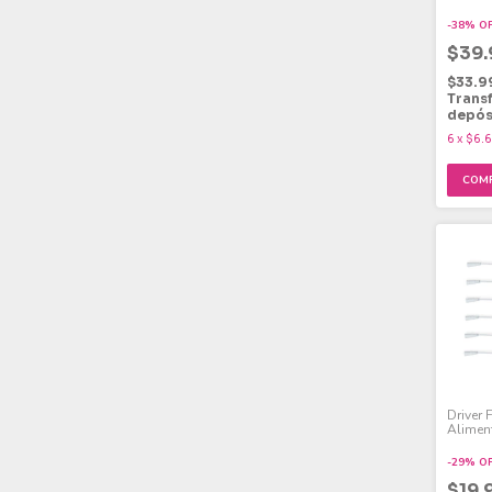
Fría 18
-
38
%
O
$39
$33.9
Trans
depós
6
x
$6.
Driver 
Alimen
Para P
-
29
%
O
$19.