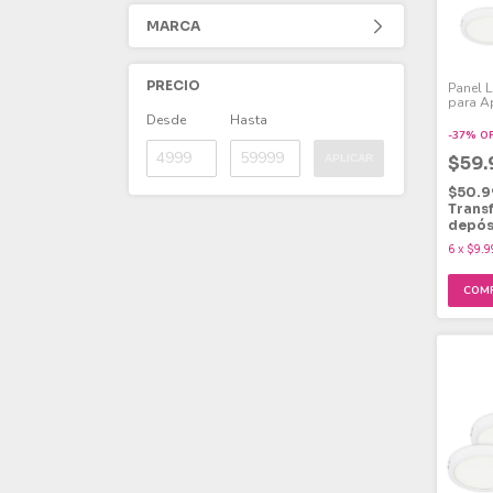
MARCA
PRECIO
Panel 
para A
Fría 24
Desde
Hasta
-
37
%
O
$59
APLICAR
$50.9
Trans
depós
6
x
$9.9