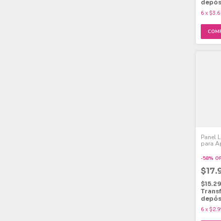
depós
6
x
$3.6
Panel 
para A
Fría 18
-
58
%
O
$17.
$15.2
Trans
depós
6
x
$2.9