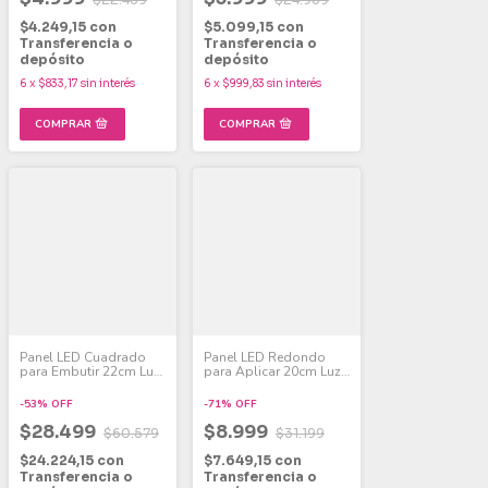
$4.249,15
con
$5.099,15
con
Transferencia o
Transferencia o
depósito
depósito
6
x
$833,17
sin interés
6
x
$999,83
sin interés
Panel LED Cuadrado
Panel LED Redondo
para Embutir 22cm Luz
para Aplicar 20cm Luz
Fría 18W Pack x 6
Fría 18W Pack x 2
-
53
%
OFF
-
71
%
OFF
$28.499
$8.999
$60.579
$31.199
$24.224,15
con
$7.649,15
con
Transferencia o
Transferencia o