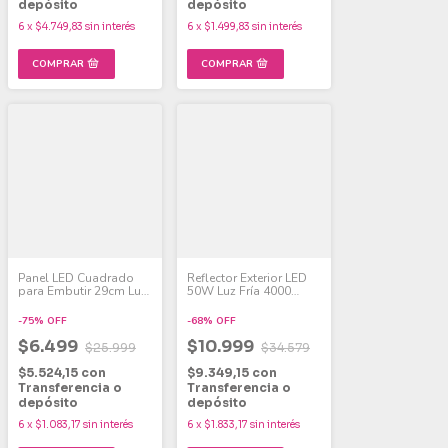
depósito
depósito
6
x
$4.749,83
sin interés
6
x
$1.499,83
sin interés
Panel LED Cuadrado
Reflector Exterior LED
para Embutir 29cm Luz
50W Luz Fría 4000
Fría 24W
Lumens IP65 Pack x 2
-
75
%
OFF
-
68
%
OFF
$6.499
$10.999
$25.999
$34.579
$5.524,15
con
$9.349,15
con
Transferencia o
Transferencia o
depósito
depósito
6
x
$1.083,17
sin interés
6
x
$1.833,17
sin interés