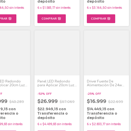
ito
depósito
depósito
66,50
sin interés
6
x
$1.583,17
sin interés
6
x
$3.166,50
sin interés
LED Redondo
Panel LED Redondo
Driver Fuente De
plicar 20cm Luz
para Aplicar 20cm Luz
Alimentación De 24w
W Pack x 4
Fría 18W Pack x 6
Para Panel Led Pack X4
FF
-
53
%
OFF
-
25
%
OFF
999
$26.999
$16.999
$43.289
$57.069
$22.699
99,15
con
$22.949,15
con
$14.449,15
con
ferencia o
Transferencia o
Transferencia o
ito
depósito
depósito
99,83
sin interés
6
x
$4.499,83
sin interés
6
x
$2.833,17
sin interés