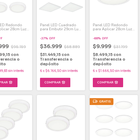
LED Redondo
Panel LED Cuadrado
Panel LED Redondo
plicar 28cm Luz
para Embutir 29cm Luz
para Aplicar 28cm Luz
W Pack x 6
Fría 24W Pack x 6
Fría 24W
FF
-
37
%
OFF
-
68
%
OFF
.999
$36.999
$9.999
$95.159
$58.889
$31.199
99,15
con
$31.449,15
con
$8.499,15
con
ferencia o
Transferencia o
Transferencia o
ito
depósito
depósito
99,83
sin interés
6
x
$6.166,50
sin interés
6
x
$1.666,50
sin interés
GRATIS