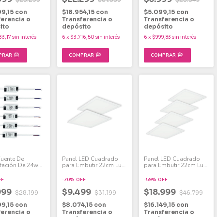
99,15
con
$18.954,15
con
$5.099,15
con
ferencia o
Transferencia o
Transferencia o
ito
depósito
depósito
33,17
sin interés
6
x
$3.716,50
sin interés
6
x
$999,83
sin interés
Fuente De
Panel LED Cuadrado
Panel LED Cuadrado
tación De 24w
para Embutir 22cm Luz
para Embutir 22cm Luz
anel Led Pack X6
Fría 18W Pack x 2
Fría 18W Pack x 4
FF
-
70
%
OFF
-
59
%
OFF
999
$9.499
$18.999
$28.199
$31.199
$46.799
99,15
con
$8.074,15
con
$16.149,15
con
ferencia o
Transferencia o
Transferencia o