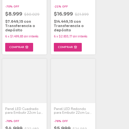
Fría 24W
Para Panel Led Pack X4
-
70
%
OFF
-
21
%
OFF
$8.999
$16.999
$30.029
$21.399
$7.649,15
con
$14.449,15
con
Transferencia o
Transferencia o
depósito
depósito
6
x
$1.499,83
sin interés
6
x
$2.833,17
sin interés
Panel LED Cuadrado
Panel LED Redondo
para Embutir 22cm Luz
para Embutir 22cm Luz
Fría 18W
Fría 18W
-
78
%
OFF
-
76
%
OFF
$4.999
$5.999
$22.489
$24.959