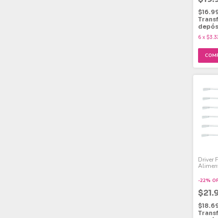
$16.9
Trans
depós
6
x
$3.3
Driver 
Alimen
Para P
-
22
%
O
$21.
$18.6
Trans