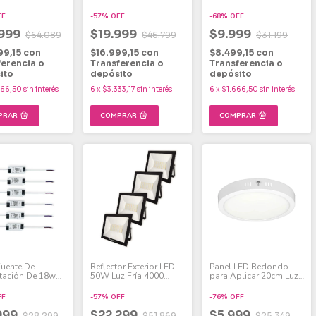
W Pack x 6
Fría 18W Pack x 4
Fría 18W Pack x 2
FF
-
57
%
OFF
-
68
%
OFF
.999
$19.999
$9.999
$64.089
$46.799
$31.199
99,15
con
$16.999,15
con
$8.499,15
con
ferencia o
Transferencia o
Transferencia o
ito
depósito
depósito
666,50
sin interés
6
x
$3.333,17
sin interés
6
x
$1.666,50
sin interés
Fuente De
Reflector Exterior LED
Panel LED Redondo
tación De 18w
50W Luz Fría 4000
para Aplicar 20cm Luz
anel Led Pack X6
Lumens IP65 Pack x 4
Fría 18W
FF
-
57
%
OFF
-
76
%
OFF
999
$22.299
$5.999
$28.299
$51.869
$25.349