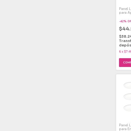
Panel 
para A
Fría 24
-
42
%
O
$44
$38.2
Trans
depós
6
x
$7.4
Panel 
para E