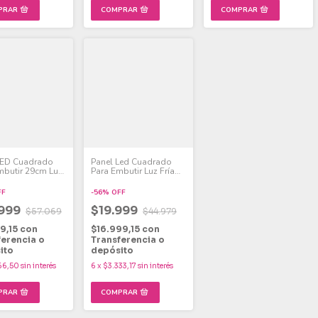
LED Cuadrado
Panel Led Cuadrado
mbutir 29cm Luz
Para Embutir Luz Fría
W Pack x 4
4000 Lumens 40w
FF
-
56
%
OFF
.999
$19.999
$57.069
$44.979
49,15
con
$16.999,15
con
ferencia o
Transferencia o
ito
depósito
66,50
sin interés
6
x
$3.333,17
sin interés