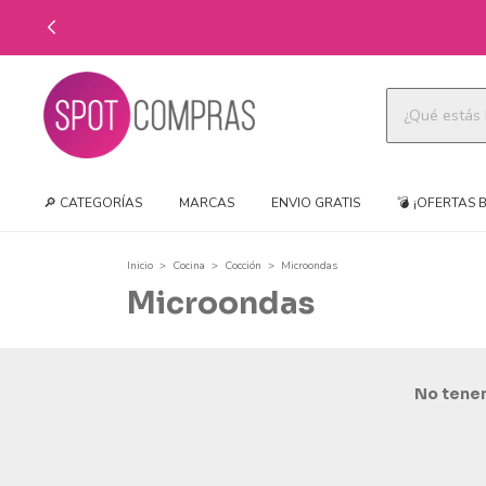
🔎 CATEGORÍAS
MARCAS
ENVIO GRATIS
💣 ¡OFERTAS 
Inicio
>
Cocina
>
Cocción
>
Microondas
Microondas
No tenem