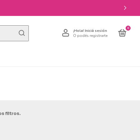
0
¡Hola!
Iniciá sesión
O podés registrarte
 filtros.