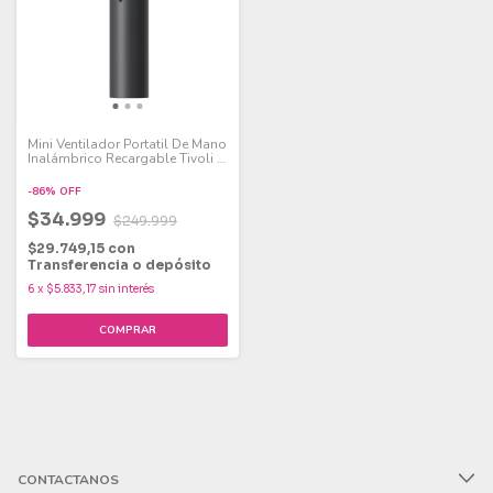
Mini Ventilador Portatil De Mano
Inalámbrico Recargable Tivoli 5
Velocidades Color Negro
40mm
-
86
%
OFF
$34.999
$249.999
$29.749,15
con
Transferencia o depósito
6
x
$5.833,17
sin interés
CONTACTANOS