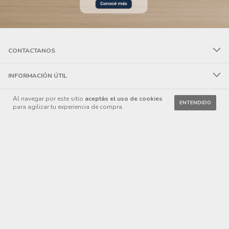
CONTACTANOS
INFORMACIÓN ÚTIL
Al navegar por este sitio
aceptás el uso de cookies
NEWSLETTER
ENTENDIDO
para agilizar tu experiencia de compra.
Copyright SpotCompras - 2026. Todos los derechos reservados.
Defensa de las y los consumidores. Para reclamos
ingresá acá.