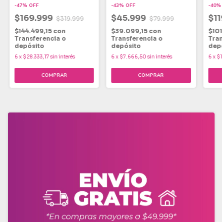
Colo
-
47
%
OFF
-
43
%
OFF
-
40
$169.999
$45.999
$1
$319.999
$79.999
$144.499,15
con
$39.099,15
con
$10
Transferencia o
Transferencia o
Tran
depósito
depósito
dep
6
x
$28.333,17
sin interés
6
x
$7.666,50
sin interés
6
x
$1