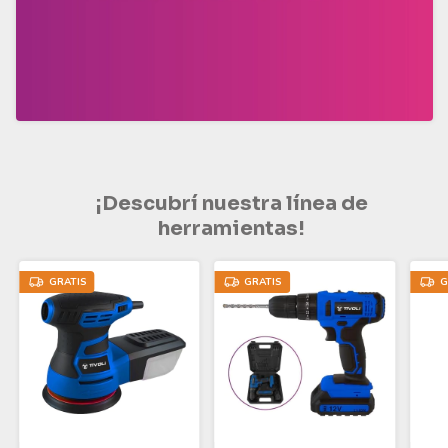
¡Descubrí nuestra línea de
herramientas!
GRATIS
GRATIS
G