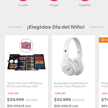
Cocina
Hogar
Juguetes
¡Elegidos Día del Niño!
G
Set De Arte Girl 145 Piezas
Auriculares Inalámbricos
Parla
Kit Escolar Dibujo Arte
Vincha Tivoli Bluetooth -
Tivo
Plegable
Radi
-
33
%
OFF
-
34
%
OFF
-
42
$39.999
$32.999
$7
$59.999
$49.999
$33.999,15
con
$28.049,15
con
$63